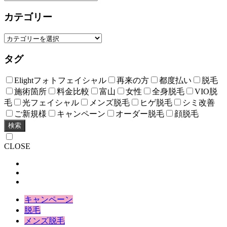
カテゴリー
タグ
Elightフォトフェイシャル
再来の方
都度払い
脱毛
施術箇所
料金比較
富山
女性
全身脱毛
VIO脱
毛
光フェイシャル
メンズ脱毛
ヒゲ脱毛
シミ改善
ご新規様
キャンペーン
オーダー脱毛
顔脱毛
検索
CLOSE
キャンペーン
脱毛
メンズ脱毛