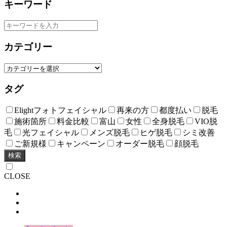
キーワード
カテゴリー
タグ
Elightフォトフェイシャル
再来の方
都度払い
脱毛
施術箇所
料金比較
富山
女性
全身脱毛
VIO脱
毛
光フェイシャル
メンズ脱毛
ヒゲ脱毛
シミ改善
ご新規様
キャンペーン
オーダー脱毛
顔脱毛
検索
CLOSE