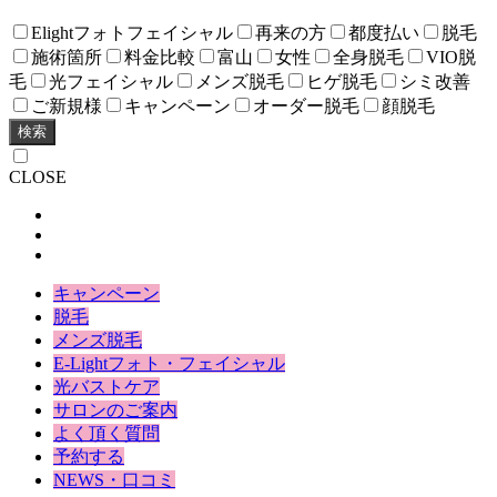
Elightフォトフェイシャル
再来の方
都度払い
脱毛
施術箇所
料金比較
富山
女性
全身脱毛
VIO脱
毛
光フェイシャル
メンズ脱毛
ヒゲ脱毛
シミ改善
ご新規様
キャンペーン
オーダー脱毛
顔脱毛
検索
CLOSE
キャンペーン
脱毛
メンズ脱毛
E-Lightフォト・フェイシャル
光バストケア
サロンのご案内
よく頂く質問
予約する
NEWS・口コミ