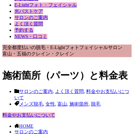
E-Lightフォト・フェイシャル
光バストケア
サロンのご案内
よく頂く質問
予約する
NEWS・口コミ
完全都度払いの脱毛・E-Lightフォトフェイシャルサロン
富山・五福のクレイン・クレイン
施術箇所（パーツ）と料金表
サロンのご案内
,
よく頂く質問
,
料金やお支払いにつ
いて
メンズ脱毛
,
女性
,
富山
,
施術箇所
,
脱毛
料金やお支払いについて
HOME
サロンのご案内