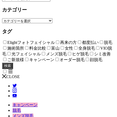
カテゴリー
タグ
Elightフォトフェイシャル
再来の方
都度払い
脱毛
施術箇所
料金比較
富山
女性
全身脱毛
VIO脱
毛
光フェイシャル
メンズ脱毛
ヒゲ脱毛
シミ改善
ご新規様
キャンペーン
オーダー脱毛
顔脱毛
検索
CLOSE
キャンペーン
脱毛
メンズ脱毛