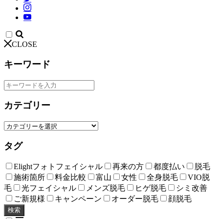
CLOSE
キーワード
カテゴリー
タグ
Elightフォトフェイシャル
再来の方
都度払い
脱毛
施術箇所
料金比較
富山
女性
全身脱毛
VIO脱
毛
光フェイシャル
メンズ脱毛
ヒゲ脱毛
シミ改善
ご新規様
キャンペーン
オーダー脱毛
顔脱毛
検索