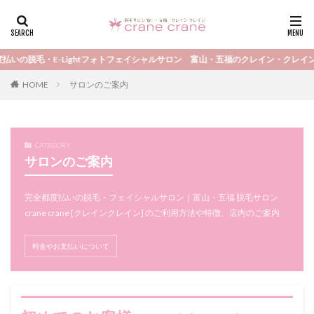
カテゴリー
脱毛・E-Lightフォトフェイシャルサロン 富山・五福のクレイン・クレイン
HOME
サロンのご案内
タグ
CATEGORY
Elightフォトフェイシャル
再来の方
都度払い
サロンのご案内
脱毛
施術箇所
料金比較
富山
女性
全身脱毛
VIO脱毛
光フェイシャル
完全都度払いの脱毛・フェイシャルサロン｜富山・五福 脱毛サロン
crane crane [クレインクレイン] のご利用方法や特徴、店内のご案内
メンズ脱毛
ヒゲ脱毛
シミ改善
ご新規様
キャンペーン
オーダー脱毛
顔脱毛
料金やお支払いについて
検索