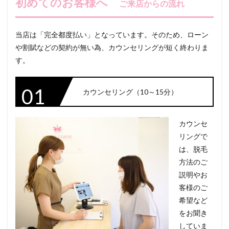
初めてのお客様へ
ご来店からの流れ
当店は「完全都度払い」となっています。そのため、ローン
や割賦などの契約が無い為、カウンセリングが短く終わりま
す。
01
カウンセリング（10～15分）
カウンセ
リングで
は、脱毛
方法のご
説明やお
客様のご
希望など
をお聞き
していま