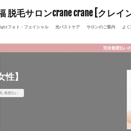
O脱毛
光フェイシャル
メンズ脱毛
ヒゲ脱毛
シミ改善
オーダー脱毛
顔脱毛
-Lightフォト・フェイシャル
光バストケア
サロンのご案内
よく
検索
完全都度払いの脱毛・E-
【女性】
毛
,
都度払い