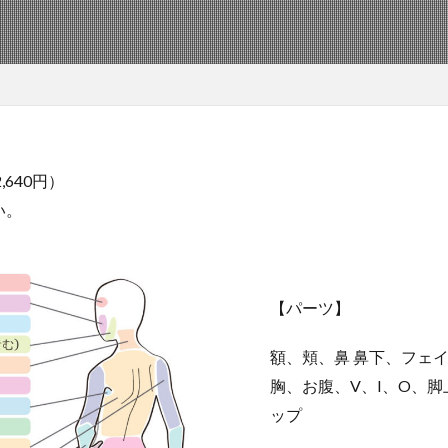
,640円）
い。
【パーツ】
額、頬、鼻 鼻下、フェ
胸、お腹、V、I、O、
ップ